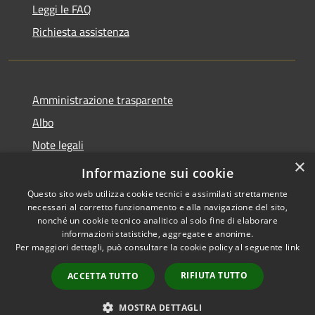
Leggi le FAQ
Richiesta assistenza
Amministrazione trasparente
Albo
Note legali
×
Dichiarazione di accessibilità
Informazione sui cookie
Questo sito web utilizza cookie tecnici e assimilati strettamente
necessari al corretto funzionamento e alla navigazione del sito,
nonché un cookie tecnico analitico al solo fine di elaborare
informazioni statistiche, aggregate e anonime.
RSS
Copyright © 2026 • Città di
Per maggiori dettagli, può consultare la cookie policy al seguente
link
Accessibilità
Brugherio • Powered by
Privacy
Municipium
Accesso
•
RIFIUTA TUTTO
ACCETTA TUTTO
Cookie
redazione
Mappa del sito
MOSTRA DETTAGLI