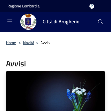
Salta al contenuto principale
Regione Lombardia
Città di Brugherio
Home
>
Novità
>
Avvisi
Avvisi