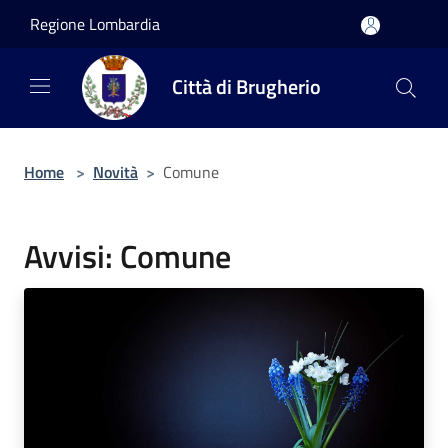
Salta al contenuto principale
Regione Lombardia
Città di Brugherio
Home
>
Novità
>
Comune
Avvisi: Comune