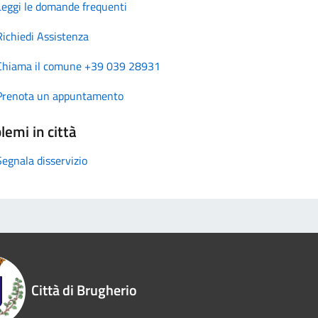
Leggi le domande frequenti
Richiedi Assistenza
Chiama il comune +39 039 28931
Prenota un appuntamento
lemi in città
Segnala disservizio
Città di Brugherio