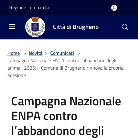
Salta al contenuto principale
Regione Lombardia
Città di Brugherio
Home
>
Novità
>
Comunicati
>
Campagna Nazionale ENPA contro l’abbandono degli
animali 2026: il Comune di Brugherio rinnova la propria
adesione
Campagna Nazionale
ENPA contro
l’abbandono degli