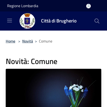
Salta al contenuto principale
Regione Lombardia
Città di Brugherio
Home
>
Novità
>
Comune
Novità: Comune