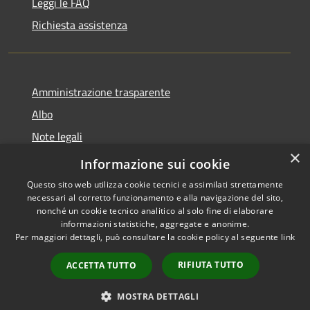
Leggi le FAQ
Richiesta assistenza
Amministrazione trasparente
Albo
Note legali
×
Dichiarazione di accessibilità
Informazione sui cookie
Questo sito web utilizza cookie tecnici e assimilati strettamente
necessari al corretto funzionamento e alla navigazione del sito,
nonché un cookie tecnico analitico al solo fine di elaborare
informazioni statistiche, aggregate e anonime.
RSS
Copyright © 2026 • Città di
Per maggiori dettagli, può consultare la cookie policy al seguente
link
Accessibilità
Brugherio • Powered by
Privacy
Municipium
Accesso
•
RIFIUTA TUTTO
ACCETTA TUTTO
Cookie
redazione
Mappa del sito
MOSTRA DETTAGLI