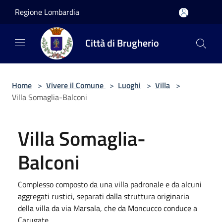
Salta al contenuto principale
Regione Lombardia
Città di Brugherio
Home
>
Vivere il Comune
>
Luoghi
>
Villa
>
Villa Somaglia-Balconi
Villa Somaglia-
Balconi
Complesso composto da una villa padronale e da alcuni
aggregati rustici, separati dalla struttura originaria
della villa da via Marsala, che da Moncucco conduce a
Carugate.