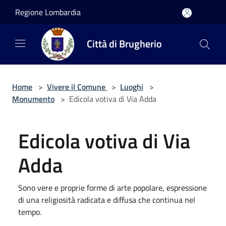
Salta al contenuto principale
Regione Lombardia
Città di Brugherio
Home
>
Vivere il Comune
>
Luoghi
>
Monumento
>
Edicola votiva di Via Adda
Edicola votiva di Via
Adda
Sono vere e proprie forme di arte popolare, espressione
di una religiosità radicata e diffusa che continua nel
tempo.