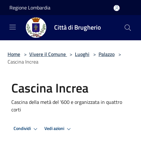
Salta al contenuto principale
Regione Lombardia
Città di Brugherio
Home
>
Vivere il Comune
>
Luoghi
>
Palazzo
>
Cascina Increa
Cascina Increa
Cascina della metà del '600 e organizzata in quattro
corti
Condividi
Vedi azioni