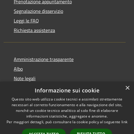
Prenotazione appuntamento
Segnalazione disservizio
Leggi le FAQ
Richiesta assistenza
Amministrazione trasparente
Albo
Note legali
×
Dichiarazione di accessibilità
Informazione sui cookie
Questo sito web utilizza cookie tecnici e assimilati strettamente
necessari al corretto funzionamento e alla navigazione del sito,
nonché un cookie tecnico analitico al solo fine di elaborare
informazioni statistiche, aggregate e anonime.
RSS
Copyright © 2026 • Città di
Per maggiori dettagli, può consultare la cookie policy al seguente
link
Accessibilità
Brugherio • Powered by
Privacy
Municipium
Accesso
•
RIFIUTA TUTTO