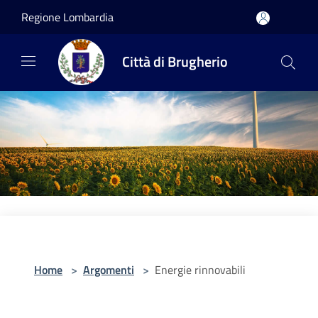
Salta al contenuto principale
Regione Lombardia
Città di Brugherio
Home
>
Argomenti
>
Energie rinnovabili