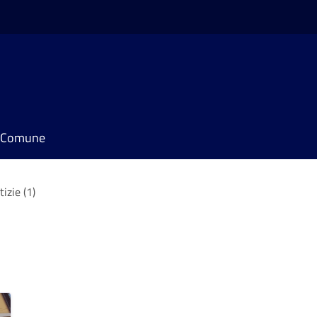
il Comune
tizie (1)