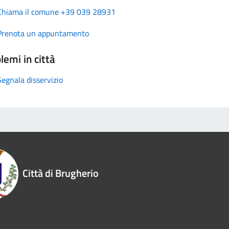
Chiama il comune +39 039 28931
Prenota un appuntamento
lemi in città
Segnala disservizio
Città di Brugherio