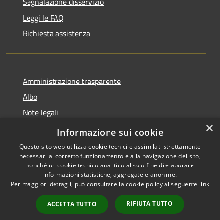
Segnalazione disservizio
Leggi le FAQ
Richiesta assistenza
Amministrazione trasparente
Albo
Note legali
×
Dichiarazione di accessibilità
Informazione sui cookie
Questo sito web utilizza cookie tecnici e assimilati strettamente
necessari al corretto funzionamento e alla navigazione del sito,
nonché un cookie tecnico analitico al solo fine di elaborare
informazioni statistiche, aggregate e anonime.
RSS
Copyright © 2026 • Città di
Per maggiori dettagli, può consultare la cookie policy al seguente
link
Accessibilità
Brugherio • Powered by
Privacy
Municipium
Accesso
•
RIFIUTA TUTTO
ACCETTA TUTTO
Cookie
redazione