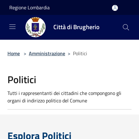
Salta al contenuto principale
Regione Lombardia
Città di Brugherio
Home
>
Amministrazione
>
Politici
Politici
Tutti i rappresentanti dei cittadini che compongono gli
organi di indirizzo politico del Comune
Esplora Politici