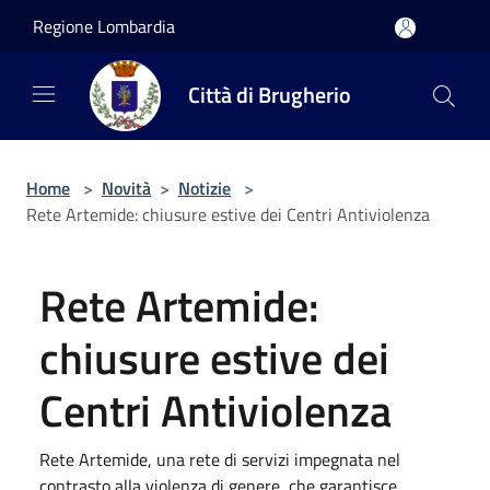
Salta al contenuto principale
Regione Lombardia
Città di Brugherio
Home
>
Novità
>
Notizie
>
Rete Artemide: chiusure estive dei Centri Antiviolenza
Rete Artemide:
chiusure estive dei
Centri Antiviolenza
Rete Artemide, una rete di servizi impegnata nel
contrasto alla violenza di genere, che garantisce