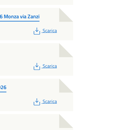
6 Monza via Zanzi
PDF
Scarica
PDF
Scarica
026
PDF
Scarica