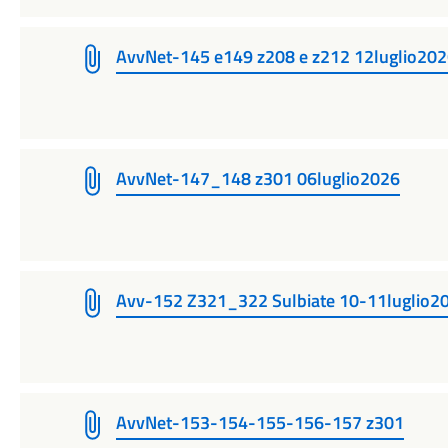
AvvNet-145 e149 z208 e z212 12luglio202
AvvNet-147_148 z301 06luglio2026
Avv-152 Z321_322 Sulbiate 10-11luglio2
AvvNet-153-154-155-156-157 z301