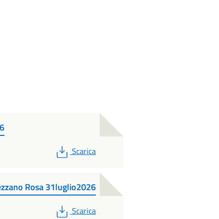
26
PDF
Scarica
ezzano Rosa 31luglio2026
PDF
Scarica