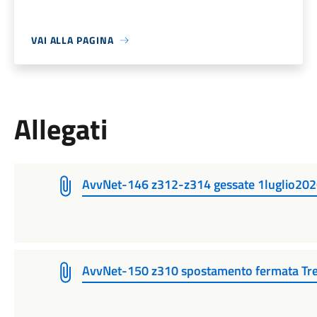
VAI ALLA PAGINA
Allegati
AvvNet-146 z312-z314 gessate 1luglio20
AvvNet-150 z310 spostamento fermata Tr