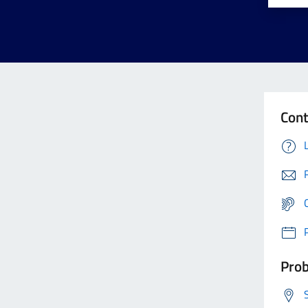
Cont
Prob