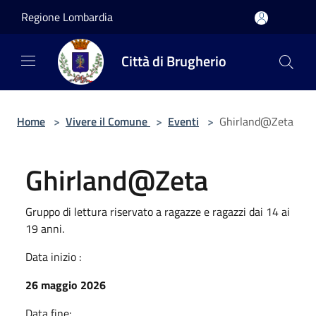
Salta al contenuto principale
Regione Lombardia
Città di Brugherio
Home
>
Vivere il Comune
>
Eventi
>
Ghirland@Zeta
Ghirland@Zeta
Gruppo di lettura riservato a ragazze e ragazzi dai 14 ai
19 anni.
Data inizio :
26 maggio 2026
Data fine: