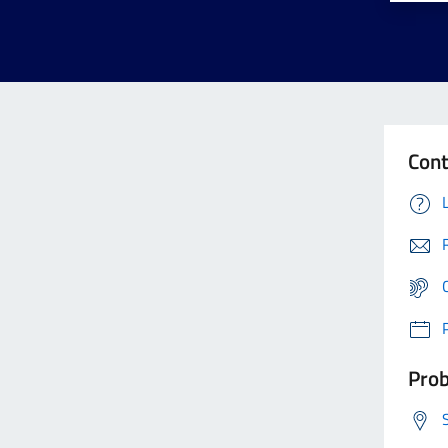
Cont
Prob