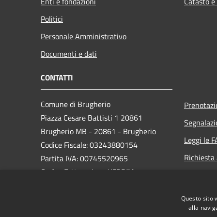
Enti e fondazioni
Catasto e
Politici
Personale Amministrativo
Documenti e dati
CONTATTI
Comune di Brugherio
Prenotaz
Piazza Cesare Battisti 1 20861
Segnalazi
Brugherio MB - 20861 - Brugherio
Leggi le 
Codice Fiscale: 03243880154
Richiesta
Partita IVA: 00745520965
Codice Fatturazione UFDB7A
PEC:
protocollo.brugherio@legalmail.it
Questo sito 
Centralino Unico:
+39 039 28931
alla navig