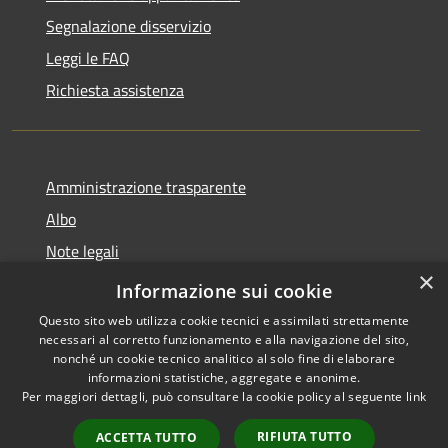
Segnalazione disservizio
Leggi le FAQ
Richiesta assistenza
Amministrazione trasparente
Albo
Note legali
×
Dichiarazione di accessibilità
Informazione sui cookie
Questo sito web utilizza cookie tecnici e assimilati strettamente
necessari al corretto funzionamento e alla navigazione del sito,
nonché un cookie tecnico analitico al solo fine di elaborare
informazioni statistiche, aggregate e anonime.
RSS
Copyright © 2026 • Città di
Per maggiori dettagli, può consultare la cookie policy al seguente
link
Accessibilità
Brugherio • Powered by
Privacy
Municipium
Accesso
•
RIFIUTA TUTTO
ACCETTA TUTTO