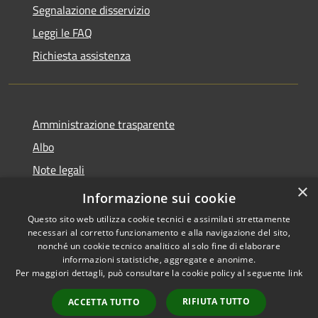
Segnalazione disservizio
Leggi le FAQ
Richiesta assistenza
Amministrazione trasparente
Albo
Note legali
×
Dichiarazione di accessibilità
Informazione sui cookie
Questo sito web utilizza cookie tecnici e assimilati strettamente
necessari al corretto funzionamento e alla navigazione del sito,
nonché un cookie tecnico analitico al solo fine di elaborare
informazioni statistiche, aggregate e anonime.
RSS
Copyright © 2026 • Città di
Per maggiori dettagli, può consultare la cookie policy al seguente
link
Accessibilità
Brugherio • Powered by
Privacy
Municipium
Accesso
•
RIFIUTA TUTTO
ACCETTA TUTTO
Cookie
redazione